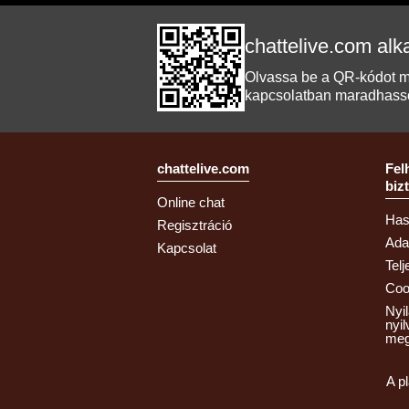
chattelive.com al
Olvassa be a QR-kódot mo
kapcsolatban maradhasso
chattelive.com
Fel
biz
Online chat
Hasz
Regisztráció
Ada
Kapcsolat
Telj
Coo
Nyi
nyi
meg
A p