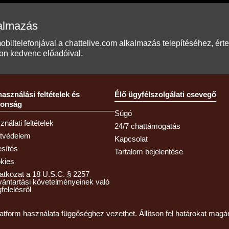
kalmazás
biltelefonjával a chattelive.com alkalmazás telepítéséhez, ér
n kedvenc előadóival.
használási feltételek és
Élő ügyfélszolgálati csevegő
tonság
Súgó
nálati feltételek
24/7 chattámogatás
tvédelem
Kapcsolat
esítés
Tartalom bejelentése
kies
latkozat a 18 U.S.C. § 2257
lvántartási követelményeinek való
felelésről
latform használata függőséghez vezethet. Állítson fel határokat magá