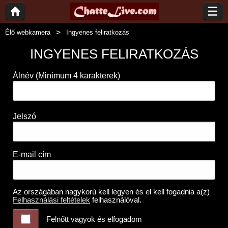
Élő webkamera
Ingyenes feliratkozás
INGYENES FELIRATKOZÁS
Álnév
(Minimum 4 karakterek)
Jelszó
E-mail cím
Az országában nagykorú kell legyen és el kell fogadnia a(z)
Felhasználási feltételek
felhasználóval.
Felnőtt vagyok és elfogadom