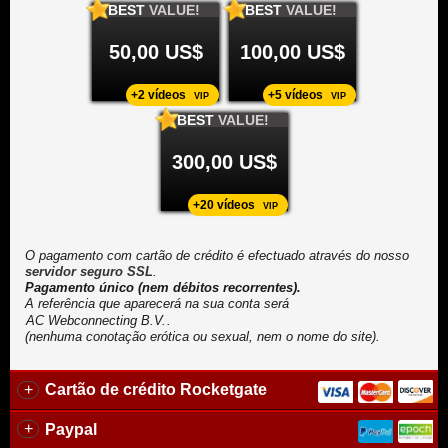
BEST
VALUE!
BEST
VALUE!
50,00 US$
100,00 US$
+2 vídeos
+5 vídeos
VIP
VIP
BEST
VALUE!
300,00 US$
+20 vídeos
VIP
O pagamento com cartão de crédito é efectuado através do nosso
servidor seguro SSL
.
Pagamento único (nem débitos recorrentes).
A referência que aparecerá na sua conta será
.
(nenhuma conotação erótica ou sexual, nem o nome do site).
+
Cartão de crédito Rocketgate
+
Paypal