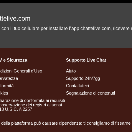
ttelive.com
on il tuo cellulare per installare l’app chattelive.com, ricevere no
 e Sicurezza
Supporto Live Chat
dizioni Generali d'Uso
Aiuto
ervatezza
Supporto 24h/7gg
formità
Contattateci
kies
Segnalazione di contenuti
iarazione di conformità ai requisiti
onservazione dei registri ai sensi
 18 U.S.C. § 2257
zo della piattaforma può causare dipendenza: ti consigliamo di fissarne de