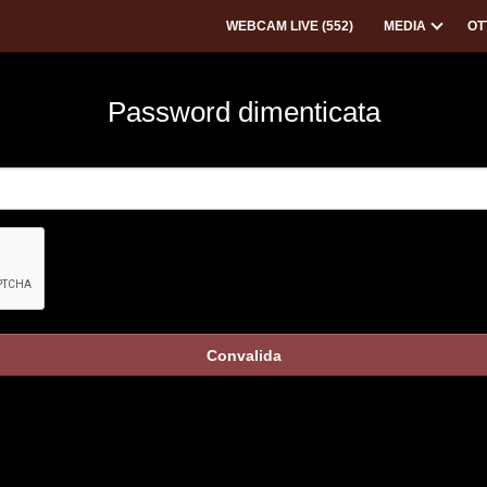
WEBCAM LIVE (
552
)
MEDIA
OT
Password dimenticata
Convalida