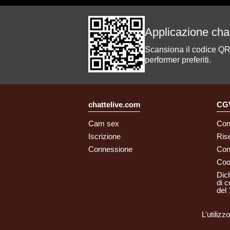
Applicazione cha
Scansiona il codice QR c
performer preferiti.
chattelive.com
CGV
Cam sex
Con
Iscrizione
Ris
Connessione
Con
Coo
Dich
di c
del
L’utiliz