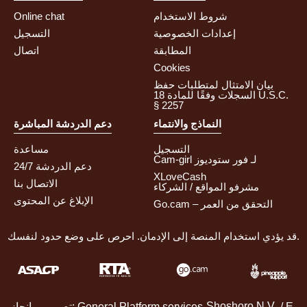
شروط الاستخدام
Online chat
إعدادات الخصوصية
التسجيل
المطابقة
اتصال
Cookies
بيان الامتثال لمتطلبات حفظ
السجلات وفقًا للمادة 18 U.S.C.
§ 2257
النماذج والانتماء
دعم الدردشة المباشرة
التسجيل
مساعدة
Cam-girl لـ فور ستوديوز
دعم الدردشة 24/7
XLoveCash
الاتصال بنا
مشرفو المواقع / الشركاء
الإبلاغ عن المحتوى
Go.cam – التحقق من العمر
قد يؤدي استخدام المنصة إلى الإدمان. احرص على وضع حدود لنفسك.
/ E-
تصميم و إنجاز: General Platform services