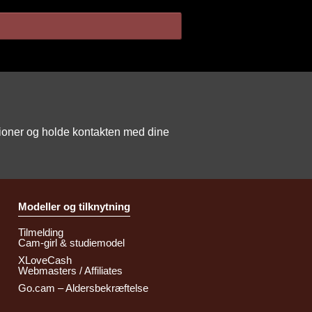
tioner og holde kontakten med dine
Modeller og tilknytning
Tilmelding
Cam-girl & studiemodel
XLoveCash
Webmasters / Affiliates
Go.cam – Aldersbekræftelse