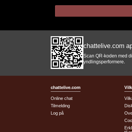
chattelive.com a
Scan QR-koden med din 
yndlingsperformere.
chattelive.com
Vil
Online chat
Vilk
Tilmelding
Dis
Log på
Ove
Coo
Erk