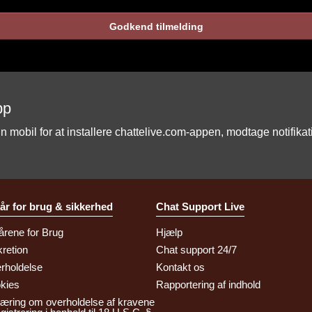
Godkend tilmelding
pp
mobil for at installere chattelive.com-appen, modtage notifika
kår for brug & sikkerhed
Chat Support Live
årene for Brug
Hjælp
kretion
Chat support 24/7
rholdelse
Kontakt os
kies
Rapportering af indhold
læring om overholdelse af kravene